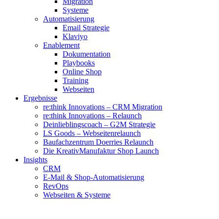
Migration
Systeme
Automatisierung
Email Strategie
Klaviyo
Enablement
Dokumentation
Playbooks
Online Shop
Training
Webseiten
Ergebnisse
re:think Innovations – CRM Migration
re:think Innovations – Relaunch
Deinlieblingscoach – G2M Strategie
LS Goods – Webseitenrelaunch
Baufachzentrum Doerries Relaunch
Die KreativManufaktur Shop Launch
Insights
CRM
E-Mail & Shop-Automatisierung
RevOps
Webseiten & Systeme