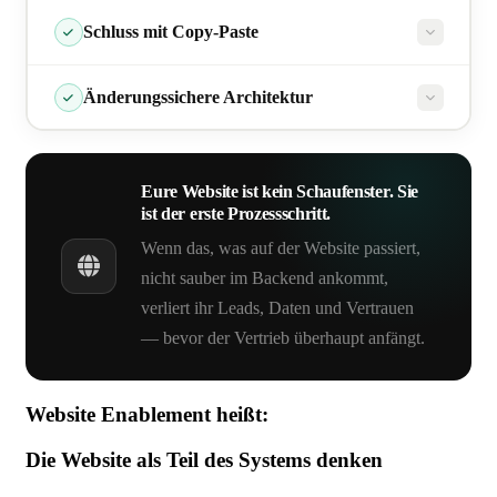
dem du vertrauen kannst
Schluss mit Copy-Paste
manuelle Copy-Paste-Arbeit
Änderungssichere Architektur
Eure Website ist kein Schaufenster. Sie
ohne dass nachgelagerte Prozesse
ist der erste Prozessschritt.
brechen
Wenn das, was auf der Website passiert,
nicht sauber im Backend ankommt,
verliert ihr Leads, Daten und Vertrauen
— bevor der Vertrieb überhaupt anfängt.
Website Enablement heißt:
Die Website als Teil des Systems denken