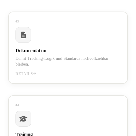
03
Tracking-Logik und die Formular-
Damit die
für das gesamte Team nachvollziehbar
Standards
Dokumentation
bleiben — auch in 6 Monaten noch.
Damit Tracking-Logik und Standards nachvollziehbar
bleiben.
Mehr zu Dokumentation
DETAILS
04
genau weiß, wie er die neuen,
Damit der Vertrieb
im CRM bearbeiten
angereicherten Website-Leads
Training