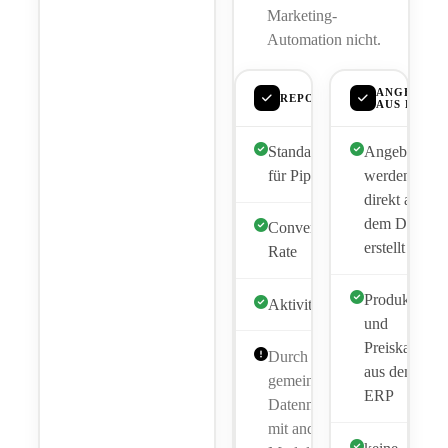
Marketing-
Automation nicht.
ANGEBOTS
REPORTING
AUS DEM 
Standardreports
Angebote
für Pipeline
werden
direkt aus
dem Deal
Conversion
erstellt
Rate
Produkt-
Aktivitäten
und
Preiskatalog
Durch das
aus dem
gemeinsame
ERP
Datenmodell
mit anderen