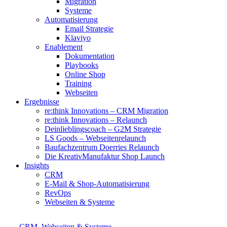
Migration
Systeme
Automatisierung
Email Strategie
Klaviyo
Enablement
Dokumentation
Playbooks
Online Shop
Training
Webseiten
Ergebnisse
re:think Innovations – CRM Migration
re:think Innovations – Relaunch
Deinlieblingscoach – G2M Strategie
LS Goods – Webseitenrelaunch
Baufachzentrum Doerries Relaunch
Die KreativManufaktur Shop Launch
Insights
CRM
E-Mail & Shop-Automatisierung
RevOps
Webseiten & Systeme
CRM
,
Webseiten & Systeme