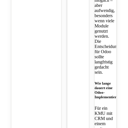
möglich –
aber
aufwendig,
besonders
wenn viele
Module
genutzt
werden.
Die
Entscheidung
für Odoo
sollte
langfristig
gedacht
sein.
Wie lange
dauert eine
Odoo-
Implementierung?
Für ein
KMU mit
CRM und
einem