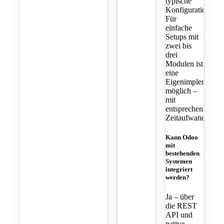
typische
Konfigurationsfehl
Für
einfache
Setups mit
zwei bis
drei
Modulen ist
eine
Eigenimplementie
möglich –
mit
entsprechendem
Zeitaufwand.
Kann Odoo
mit
bestehenden
Systemen
integriert
werden?
Ja – über
die REST
API und
native