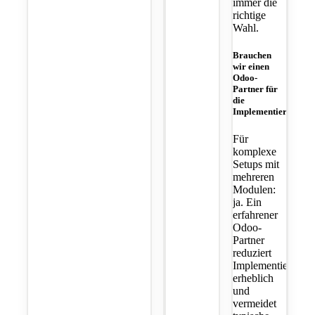
immer die
richtige
Wahl.
Brauchen
wir einen
Odoo-
Partner für
die
Implementierung?
Für
komplexe
Setups mit
mehreren
Modulen:
ja. Ein
erfahrener
Odoo-
Partner
reduziert
Implementierungsz
erheblich
und
vermeidet