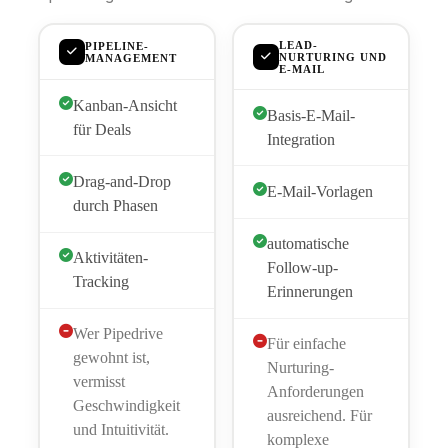
LEAD-
PIPELINE-
NURTURING UND
MANAGEMENT
E-MAIL
Kanban-Ansicht
Basis-E-Mail-
für Deals
Integration
Drag-and-Drop
E-Mail-Vorlagen
durch Phasen
automatische
Aktivitäten-
Follow-up-
Tracking
Erinnerungen
Wer Pipedrive
Für einfache
gewohnt ist,
Nurturing-
vermisst
Anforderungen
Geschwindigkeit
ausreichend. Für
und Intuitivität.
komplexe