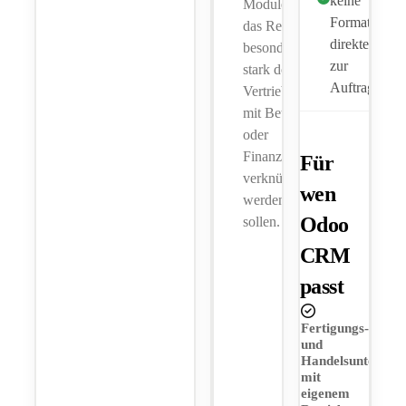
keine
Modulen ist
Formatierung
das Reporting
direkter Übe
besonders
zur
stark dort, wo
Auftragsbear
Vertriebsdaten
mit Betriebs-
oder
Finanzdaten
Für
verknüpft
wen
werden
Odoo
sollen.
CRM
passt
Fertigungs-
und
Handelsunterneh
mit
eigenem